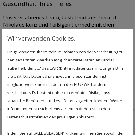
Gesundheit Ihres Tieres
Unser erfahrenes Team, bestehend aus Tierarzt
Nikolaus Kunz und fleißigen tiermedizinischen
Fachangestellten, nimmt regelmäßig an
Wir verwenden Cookies.
Fortbildungen und Fach-veranstaltungen teil. So
bleiben wir tierärztlich immer auf dem neuesten
Einige Anbieter übermitteln im Rahmen von der Verarbeitung zu
Stand und begegnen Ihrem Tier mit größter
den genannten Zwecken möglicherweise Daten an Länder
Professionalität. Besonderen Wert legen wir auf die
Aktualität unserer Medikamente und
außerhalb der EU/ des EWR (Drittlanddatenübermittlung), z.B. in
Behandlungstechnik
.
die USA. Das Datenschutzniveau in diesen Ländern ist
Eine transparente Kostenkalkulation und Abrechnung
möglicherweise nicht mit dem in den EU-/EWR-Ländern
erfolgen nach der offiziellen Gebührenverordnung für
vergleichbar. Es besteht daher ein erhöhtes Risiko, dass
Tierärzte. Bei uns können Sie in bar oder mit EC-Karte
staatliche Behörden auf diese Daten zugreifen können. Weitere
bezahlen.
Informationen zu Sicherheitsgarantien finden Sie in den
Datenschutzrichtlinien des jeweiligen Anbieters.
Die Tierapotheke für Zuhause
Ob Haustier oder Nutztier – gerne beraten wir Sie
Indem Sie auf „ALLE ZULASSEN" klicken, stimmen Sie sowohl dem