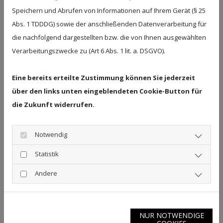
ausführlich bei der Auswahl des geeigneten Futters
Speichern und Abrufen von Informationen auf Ihrem Gerät (§ 25
und der passenden Hausapotheke für Ihr Tier. Im
Abs. 1 TDDDG) sowie der anschließenden Datenverarbeitung für
Online-Shop
können Sie auch ganz bequem von
die nachfolgend dargestellten bzw. die von Ihnen ausgewählten
Zuhause aus bestellen. Das Angebot erstreckt sich von
Verarbeitungszwecke zu (Art 6 Abs. 1 lit. a. DSGVO).
Hund, Katze und Nager bis hin zum Pferd, Reptil oder
Vogel.
Eine bereits erteilte Zustimmung können Sie jederzeit
über den links unten eingeblendeten Cookie-Button für
Wir freuen uns, Sie und Ihr Haustier in unserer
Tierarztpraxis in Bovenden bei Göttingen begrüßen
die Zukunft widerrufen.
zu dürfen!
Notwendig
Ihr tierärztliches Praxisteam Nikolaus Kunz
Statistik
ZUR TIERARZTAPOTHEKE PILLEVET
Andere
NUR NOTWENDIGE